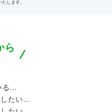
いたします。
から
で
いる…
分したい…
けしたい…