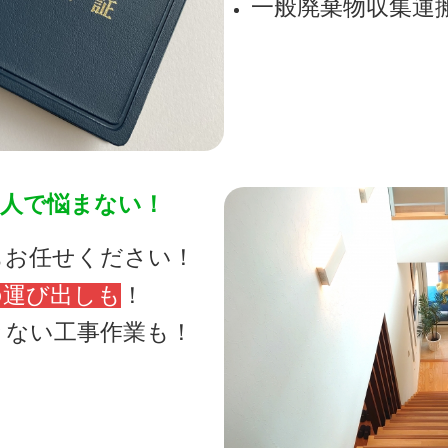
一般廃棄物収集運
一人で悩まない！
もお任せください！
の運び出しも
！
きない工事作業も！