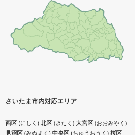
さいたま市内対応エリア
西区
(にしく)
北区
(きたく)
大宮区
(おおみやく)
見沼区
(みぬまく)
中央区
(ちゅうおうく)
桜区